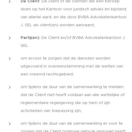
De Cliënt
: De cliënt of de cliënten die een beroep
doen op het Kantoor voor juridisch advies en bijstand
van allerlei aard, en die door BVBA Advokatenkantoor
J. SEL als cliënt(en) worden aanvaard;
Partij(en)
: De Cliënt en/of BVBA Advokatenkantoor J.
SEL.
om ervoor te zorgen dat de diensten worden
uitgevoerd in overeenstemming met de wetten van
een vreemd rechtsgebied;
om tijdens de duur van de samenwerking te melden
dat de Cliënt niet heeft voldaan aan alle wettelijke of
reglementaire regelgeving die op hem of zijn
activiteiten van toepassing zijn;
om tijdens de duur van de samenwerking er voor te
zorgen dat de Cliënt optimaal gebruik gemaakt heeft